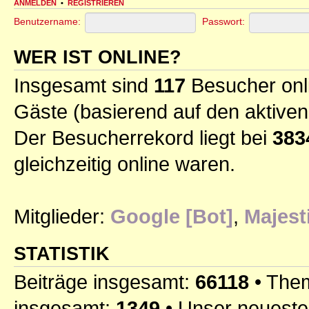
ANMELDEN
•
REGISTRIEREN
Benutzername:
Passwort:
WER IST ONLINE?
Insgesamt sind
117
Besucher onli
Gäste (basierend auf den aktiven
Der Besucherrekord liegt bei
383
gleichzeitig online waren.
Mitglieder:
Google [Bot]
,
Majest
STATISTIK
Beiträge insgesamt:
66118
• The
insgesamt:
1349
• Unser neueste