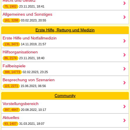
Recht und Gesetz
75, 1902
23.11.2021, 18:41
Allgemeines und Sonstiges
161, 3288
03.02.2023, 20:55
Erste Hilfe, Rettung und Medizin
Erste Hilfe und Notfallmedizin
136, 3473
14.11.2019, 21:57
Hilfsorganisationen
86, 2174
23.11.2021, 18:40
Fallbeispiele
388, 14773
02.02.2023, 23:25
Besprechung von Szenarien
115, 2271
15.06.2023, 06:56
Community
Vorstellungsbereich
397, 4847
20.08.2022, 10:17
Aktuelles
93, 1407
31.03.2021, 18:07