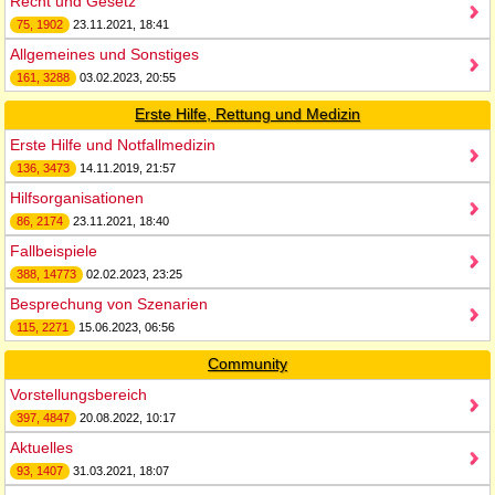
Recht und Gesetz
75, 1902
23.11.2021, 18:41
Allgemeines und Sonstiges
161, 3288
03.02.2023, 20:55
Erste Hilfe, Rettung und Medizin
Erste Hilfe und Notfallmedizin
136, 3473
14.11.2019, 21:57
Hilfsorganisationen
86, 2174
23.11.2021, 18:40
Fallbeispiele
388, 14773
02.02.2023, 23:25
Besprechung von Szenarien
115, 2271
15.06.2023, 06:56
Community
Vorstellungsbereich
397, 4847
20.08.2022, 10:17
Aktuelles
93, 1407
31.03.2021, 18:07