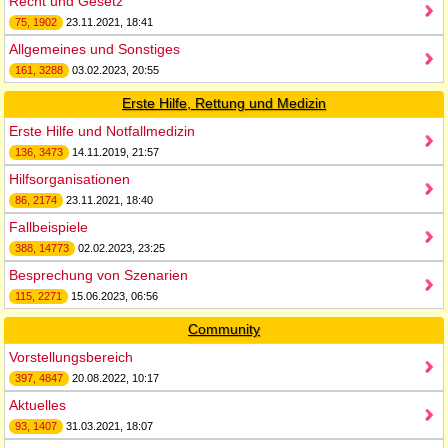
Recht und Gesetz
75, 1902
23.11.2021, 18:41
Allgemeines und Sonstiges
161, 3288
03.02.2023, 20:55
Erste Hilfe, Rettung und Medizin
Erste Hilfe und Notfallmedizin
136, 3473
14.11.2019, 21:57
Hilfsorganisationen
86, 2174
23.11.2021, 18:40
Fallbeispiele
388, 14773
02.02.2023, 23:25
Besprechung von Szenarien
115, 2271
15.06.2023, 06:56
Community
Vorstellungsbereich
397, 4847
20.08.2022, 10:17
Aktuelles
93, 1407
31.03.2021, 18:07