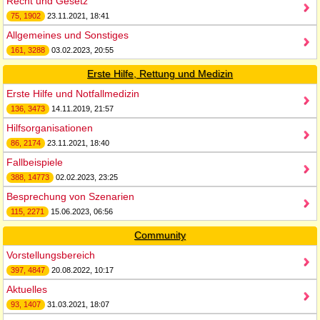
Recht und Gesetz
75, 1902
23.11.2021, 18:41
Allgemeines und Sonstiges
161, 3288
03.02.2023, 20:55
Erste Hilfe, Rettung und Medizin
Erste Hilfe und Notfallmedizin
136, 3473
14.11.2019, 21:57
Hilfsorganisationen
86, 2174
23.11.2021, 18:40
Fallbeispiele
388, 14773
02.02.2023, 23:25
Besprechung von Szenarien
115, 2271
15.06.2023, 06:56
Community
Vorstellungsbereich
397, 4847
20.08.2022, 10:17
Aktuelles
93, 1407
31.03.2021, 18:07