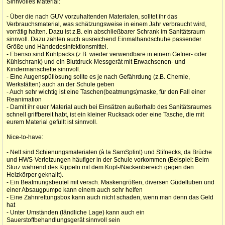
Sinnvolles Material:
- Über die nach GUV vorzuhaltenden Materialen, solltet ihr das
Verbrauchsmaterial, was schätzungsweise in einem Jahr verbraucht wird,
vorrätig halten. Dazu ist z.B. ein abschließbarer Schrank im Sanitätsraum
sinnvoll. Dazu zählen auch ausreichend Einmalhandschuhe passender
Größe und Händedesinfektionsmittel.
- Ebenso sind Kühlpacks (z.B. wieder verwendbare in einem Gefrier- oder
Kühlschrank) und ein Blutdruck-Messgerät mit Erwachsenen- und
Kindermanschette sinnvoll.
- Eine Augenspüllösung sollte es je nach Gefährdung (z.B. Chemie,
Werkstätten) auch an der Schule geben
- Auch sehr wichtig ist eine Taschen(beatmungs)maske, für den Fall einer
Reanimation
- Damit ihr euer Material auch bei Einsätzen außerhalb des Sanitätsraumes
schnell griffbereit habt, ist ein kleiner Rucksack oder eine Tasche, die mit
eurem Material gefüllt ist sinnvoll.
Nice-to-have:
- Nett sind Schienungsmaterialen (à la SamSplint) und Stifnecks, da Brüche
und HWS-Verletzungen häufiger in der Schule vorkommen (Beispiel: Beim
Sturz während des Kippeln mit dem Kopf-/Nackenbereich gegen den
Heizkörper geknallt).
- Ein Beatmungsbeutel mit versch. Maskengrößen, diversen Güdeltuben und
einer Absaugpumpe kann einem auch sehr helfen
- Eine Zahnrettungsbox kann auch nicht schaden, wenn man denn das Geld
hat
- Unter Umständen (ländliche Lage) kann auch ein
Sauerstoffbehandlungsgerät sinnvoll sein