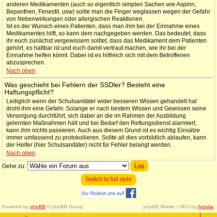
anderen Medikamenten (auch so eigentlich simplen Sachen wie Aspirin,
Bepanthen, Fenestil, usw) sollte man die Finger weglassen wegen der Gefahr
von Nebenwirkungen oder allergischen Reaktionen.
Ist es der Wunsch eines Patienten, dass man ihm bei der Einnahme eines
Medikamentes hilft, so kann dem nachgegeben werden. Das bedeutet, dass
ihr euch zunächst vergewissern solltet, dass das Medikament dem Patienten
gehört, es haltbar ist und euch damit vertraut machen, wie ihr bei der
Einnahme helfen könnt. Dabei ist es hilfreich sich mit dem Betroffenen
abzusprechen.
Nach oben
Was geschieht bei Fehlern der SSDler? Besteht eine
Haftungspflicht?
Lediglich wenn der Schulsanitäter wider besseren Wissen gehandelt hat
droht ihm eine Gefahr. Solange er nach bestem Wissen und Gewissen seine
Versorgung durchführt, sich dabei an die im Rahmen der Ausbildung
gelernten Maßnahmen hält und bei Bedarf den Rettungsdienst alarmiert,
kann ihm nichts passieren. Auch aus diesem Grund ist es wichtig Einsätze
immer umfassend zu protokollieren. Sollte all dies vorbildlich ablaufen, kann
der Helfer (hier Schulsanitäter) nicht für Fehler belangt werden.
Nach oben
Gehe zu:
Switch to full style
Powered by
phpBB
© phpBB Group.
phpBB Mobile / SEO by
Artodia
.