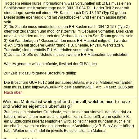
Trotzdem einige kurze Informationen, was vorzuhalten ist: 1) Es muss einen
Sanitätsraum mit Krankentrage nach DIN 13 024 Teil 1 oder Teil 2 oder mit
einer Liege, sowie mit einem EH-Kasten nach DIN 13 157 (Typ C) geben.
Dieser sollte ebenerdig und mit Waschbecken und Fenstern ausgestattet
sein.
2) Die Schule muss mindestens einen EH-Kasten nach DIN 13 157 (Typ C)
öffentlich zugänglich und möglichst zentral im Gebäude vorhalten. Dies kann
unter Umständen auch durch den Verbandkasten im San-Raum gedeckt sein.
3) Bei Wandertagen / Klassenfahrten muss EH-Material mitgeführt werden
4) An Orten mit größerer Gefährdung (z.B. Chemie, Physik, Werkstätten,
Turnhalle) sind ebenfalls EH-Materialien vorzuhalten
5) Je nach Größe der Schule müssen weitere EH-Materialien bereitstehen
Wer es genauer wissen möchte, liest bei der GUV nach:
Zur Zeit ist dazu folgende Broschüre gültig:
Die Broschüre GUV I-512 gibt genauere Details, wie viel Material vorhanden
sein muss. Link: http://www.euk-info.de/fileadmin/PDF_Arc...-Maerz_2006.pdf
Nach oben
Welches Material ist weitergehend sinnvoll, welches nice-to-have
und welches eigentlich überflüssig?
Zunächst ein einfacher Grundsatz, es ist immer nur sinnvoll, das Material zu
haben, mit welchem man auch umgehen kann. Das heißt, wenn später z.B.
ein Blutdruckmessgerät empfohlen wird, solltet ihr euch nur dann auch eins
anschaffen, wenn ihr eine entsprechende Ausbildung (z.B. San-A oder höher)
habt. Weiter unten findet ihr jeweils Beispiellisten an Material.