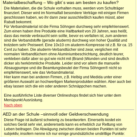
Materialbeschaffung – Wo gibt´s was am besten zu kaufen?
Die Materialien, die die Schule vorhalten muss, werden vom Schulträger
finanziert. Dieser wird im Normalfall besondere Verträge mit einigen Firmen
geschlossen haben, wo ihr dann zwar ausschließlich kaufen müsst, aber
Rabatt bekommt.
Für Verbandmaterial ist die Firma Söhngen durchweg sehr empfehlenswert.
Zum einen haben ihre Produkte eine Haltbarkeit von 20 Jahren, was heißt,
dass das meiste verbraucht sein sollte, bevor es verfallen ist, zum anderen
sind die Verbandstoffe (gerade aluderm) durchweg von hoher Qualität und
trotzdem sehr Preiswert. Eine 10x10 cm aluderm-Kompresse ist z.B. für ca. 15
Cent zu haben. Die aluderm-Verbandtücher sind zwar, verglichen mit
normalen Verbandtüchern ohne Aluminiumbeschichtung, deutlich teurer,
verkleben dafür aber so gut wie nicht mit (Brand-)Wunden und sind deutlich
dicker als herkömmliche Produkte. Leider sind vor allem die manuelle
Absaugpumpe und die Beamtungsbeutel der Firma Söhngen® nicht so
empfehlenswert, wie das Verbandmaterial.
Hier kann man bei anderen Firmen, z.B. Helbig und Medida unter einer
größeren Auswahl an hochwertigen Markenprodukten wählen. Aber auch bei
ebay lassen sich die ein oder anderen Schnäppchen machen.
Eine ausführliche Liste diverser Onlineshops findet sich hier unter dem
Menüpunkt Ausrüstung.
Nach oben
AED an der Schule –sinnvoll oder Geldverschwendung
Diese Frage ist äußerst schwierig zu beantworten. Einerseits kostet ein
solches Gerät sehr viel, andererseits kann es erheblich zur Rettung von
Leben beitragen. Die Abwägung zwischen diesen beiden Punkten ist sehr
subjektiv, insofern nenne ich nur einige grundsätzliche unstrittige Punkte: