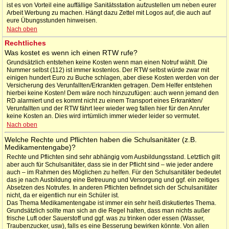
ist es von Vorteil eine auffällige Sanitätsstation aufzustellen um neben eurer
Arbeit Werbung zu machen. Hängt dazu Zettel mit Logos auf, die auch auf
eure Übungsstunden hinweisen.
Nach oben
Rechtliches
Was kostet es wenn ich einen RTW rufe?
Grundsätzlich entstehen keine Kosten wenn man einen Notruf wählt. Die
Nummer selbst (112) ist immer kostenlos. Der RTW selbst würde zwar mit
einigen hundert Euro zu Buche schlagen, aber diese Kosten werden von der
Versicherung des Verunfallten/Erkrankten getragen. Dem Helfer entstehen
hierbei keine Kosten! Dem wäre noch hinzuzufügen: auch wenn jemand den
RD alarmiert und es kommt nicht zu einem Transport eines Erkrankten/
Verunfallten und der RTW fährt leer wieder weg fallen hier für den Anrufer
keine Kosten an. Dies wird irrtümlich immer wieder leider so vermutet.
Nach oben
Welche Rechte und Pflichten haben die Schulsanitäter (z.B.
Medikamentengabe)?
Rechte und Pflichten sind sehr abhängig vom Ausbildungsstand. Letztlich gilt
aber auch für Schulsanitäter, dass sie in der Pflicht sind – wie jeder andere
auch – im Rahmen des Möglichen zu helfen. Für den Schulsanitäter bedeutet
das je nach Ausbildung eine Betreuung und Versorgung und ggf. ein zeitiges
Absetzen des Notrufes. In anderen Pflichten befindet sich der Schulsanitäter
nicht, da er eigentlich nur ein Schüler ist.
Das Thema Medikamentengabe ist immer ein sehr heiß diskutiertes Thema.
Grundsätzlich sollte man sich an die Regel halten, dass man nichts außer
frische Luft oder Sauerstoff und ggf. was zu trinken oder essen (Wasser,
Traubenzucker, usw), falls es eine Besserung bewirken könnte. Von allen