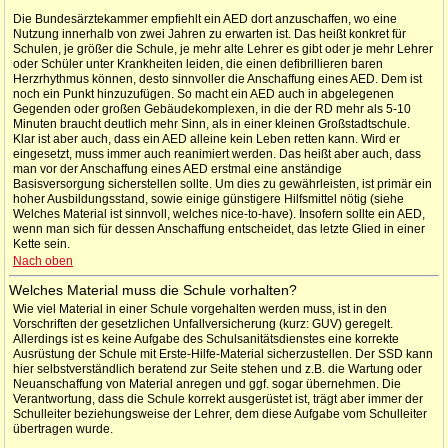
Die Bundesärztekammer empfiehlt ein AED dort anzuschaffen, wo eine
Nutzung innerhalb von zwei Jahren zu erwarten ist. Das heißt konkret für
Schulen, je größer die Schule, je mehr alte Lehrer es gibt oder je mehr Lehrer
oder Schüler unter Krankheiten leiden, die einen defibrillieren baren
Herzrhythmus können, desto sinnvoller die Anschaffung eines AED. Dem ist
noch ein Punkt hinzuzufügen. So macht ein AED auch in abgelegenen
Gegenden oder großen Gebäudekomplexen, in die der RD mehr als 5-10
Minuten braucht deutlich mehr Sinn, als in einer kleinen Großstadtschule.
Klar ist aber auch, dass ein AED alleine kein Leben retten kann. Wird er
eingesetzt, muss immer auch reanimiert werden. Das heißt aber auch, dass
man vor der Anschaffung eines AED erstmal eine anständige
Basisversorgung sicherstellen sollte. Um dies zu gewährleisten, ist primär ein
hoher Ausbildungsstand, sowie einige günstigere Hilfsmittel nötig (siehe
Welches Material ist sinnvoll, welches nice-to-have). Insofern sollte ein AED,
wenn man sich für dessen Anschaffung entscheidet, das letzte Glied in einer
Kette sein.
Nach oben
Welches Material muss die Schule vorhalten?
Wie viel Material in einer Schule vorgehalten werden muss, ist in den
Vorschriften der gesetzlichen Unfallversicherung (kurz: GUV) geregelt.
Allerdings ist es keine Aufgabe des Schulsanitätsdienstes eine korrekte
Ausrüstung der Schule mit Erste-Hilfe-Material sicherzustellen. Der SSD kann
hier selbstverständlich beratend zur Seite stehen und z.B. die Wartung oder
Neuanschaffung von Material anregen und ggf. sogar übernehmen. Die
Verantwortung, dass die Schule korrekt ausgerüstet ist, trägt aber immer der
Schulleiter beziehungsweise der Lehrer, dem diese Aufgabe vom Schulleiter
übertragen wurde.