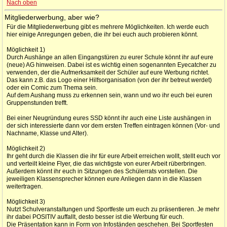
Nach oben
Mitgliederwerbung, aber wie?
Für die Mitgliederwerbung gibt es mehrere Möglichkeiten. Ich werde euch
hier einige Anregungen geben, die ihr bei euch auch probieren könnt.
Möglichkeit 1)
Durch Aushänge an allen Eingangstüren zu eurer Schule könnt ihr auf eure
(neue) AG hinweisen. Dabei ist es wichtig einen sogenannten Eyecatcher zu
verwenden, der die Aufmerksamkeit der Schüler auf eure Werbung richtet.
Das kann z.B. das Logo einer Hilfsorganisation (von der ihr betreut werdet)
oder ein Comic zum Thema sein.
Auf dem Aushang muss zu erkennen sein, wann und wo ihr euch bei euren
Gruppenstunden trefft.
Bei einer Neugründung eures SSD könnt ihr auch eine Liste aushängen in
der sich interessierte dann vor dem ersten Treffen eintragen können (Vor- und
Nachname, Klasse und Alter).
Möglichkeit 2)
Ihr geht durch die Klassen die ihr für eure Arbeit erreichen wollt, stellt euch vor
und verteilt kleine Flyer, die das wichtigste von eurer Arbeit rüberbringen.
Außerdem könnt ihr euch in Sitzungen des Schülerrats vorstellen. Die
jeweiligen Klassensprecher können eure Anliegen dann in die Klassen
weitertragen.
Möglichkeit 3)
Nutzt Schulveranstaltungen und Sportfeste um euch zu präsentieren. Je mehr
ihr dabei POSITIV auffallt, desto besser ist die Werbung für euch.
Die Präsentation kann in Form von Infoständen geschehen. Bei Sportfesten