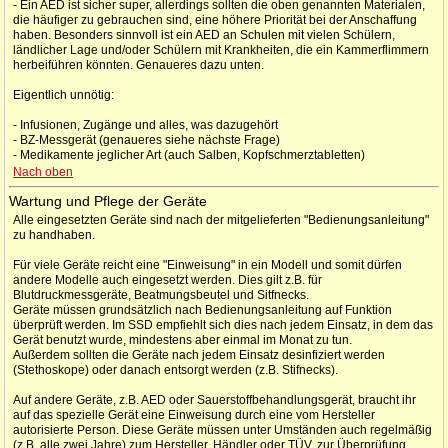
- Ein AED ist sicher super, allerdings sollten die oben genannten Materialen,
die häufiger zu gebrauchen sind, eine höhere Priorität bei der Anschaffung
haben. Besonders sinnvoll ist ein AED an Schulen mit vielen Schülern,
ländlicher Lage und/oder Schülern mit Krankheiten, die ein Kammerflimmern
herbeiführen könnten. Genaueres dazu unten.
Eigentlich unnötig:
- Infusionen, Zugänge und alles, was dazugehört
- BZ-Messgerät (genaueres siehe nächste Frage)
- Medikamente jeglicher Art (auch Salben, Kopfschmerztabletten)
Nach oben
Wartung und Pflege der Geräte
Alle eingesetzten Geräte sind nach der mitgelieferten "Bedienungsanleitung"
zu handhaben.
Für viele Geräte reicht eine "Einweisung" in ein Modell und somit dürfen
andere Modelle auch eingesetzt werden. Dies gilt z.B. für
Blutdruckmessgeräte, Beatmungsbeutel und Sitfnecks.
Geräte müssen grundsätzlich nach Bedienungsanleitung auf Funktion
überprüft werden. Im SSD empfiehlt sich dies nach jedem Einsatz, in dem das
Gerät benutzt wurde, mindestens aber einmal im Monat zu tun.
Außerdem sollten die Geräte nach jedem Einsatz desinfiziert werden
(Stethoskope) oder danach entsorgt werden (z.B. Stifnecks).
Auf andere Geräte, z.B. AED oder Sauerstoffbehandlungsgerät, braucht ihr
auf das spezielle Gerät eine Einweisung durch eine vom Hersteller
autorisierte Person. Diese Geräte müssen unter Umständen auch regelmäßig
(z.B. alle zwei Jahre) zum Hersteller, Händler oder TÜV, zur Überprüfung.