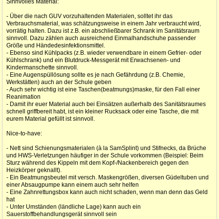
Sinnvolles Material:
- Über die nach GUV vorzuhaltenden Materialen, solltet ihr das
Verbrauchsmaterial, was schätzungsweise in einem Jahr verbraucht wird,
vorrätig halten. Dazu ist z.B. ein abschließbarer Schrank im Sanitätsraum
sinnvoll. Dazu zählen auch ausreichend Einmalhandschuhe passender
Größe und Händedesinfektionsmittel.
- Ebenso sind Kühlpacks (z.B. wieder verwendbare in einem Gefrier- oder
Kühlschrank) und ein Blutdruck-Messgerät mit Erwachsenen- und
Kindermanschette sinnvoll.
- Eine Augenspüllösung sollte es je nach Gefährdung (z.B. Chemie,
Werkstätten) auch an der Schule geben
- Auch sehr wichtig ist eine Taschen(beatmungs)maske, für den Fall einer
Reanimation
- Damit ihr euer Material auch bei Einsätzen außerhalb des Sanitätsraumes
schnell griffbereit habt, ist ein kleiner Rucksack oder eine Tasche, die mit
eurem Material gefüllt ist sinnvoll.
Nice-to-have:
- Nett sind Schienungsmaterialen (à la SamSplint) und Stifnecks, da Brüche
und HWS-Verletzungen häufiger in der Schule vorkommen (Beispiel: Beim
Sturz während des Kippeln mit dem Kopf-/Nackenbereich gegen den
Heizkörper geknallt).
- Ein Beatmungsbeutel mit versch. Maskengrößen, diversen Güdeltuben und
einer Absaugpumpe kann einem auch sehr helfen
- Eine Zahnrettungsbox kann auch nicht schaden, wenn man denn das Geld
hat
- Unter Umständen (ländliche Lage) kann auch ein
Sauerstoffbehandlungsgerät sinnvoll sein