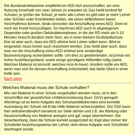
Die Bundesärztekammer empfiehlt ein AED dort anzuschaffen, wo eine
Nutzung innerhalb von zwei Jahren zu erwarten ist. Das heißt konkret für
Schulen, je größer die Schule, je mehr alte Lehrer es gibt oder je mehr Lehrer
oder Schüler unter Krankheiten leiden, die einen defibrillieren baren
Herzrhythmus können, desto sinnvoller die Anschaffung eines AED. Dem ist
noch ein Punkt hinzuzufügen. So macht ein AED auch in abgelegenen
Gegenden oder großen Gebäudekomplexen, in die der RD mehr als 5-10
Minuten braucht deutlich mehr Sinn, als in einer kleinen Großstadtschule.
Klar ist aber auch, dass ein AED alleine kein Leben retten kann. Wird er
eingesetzt, muss immer auch reanimiert werden. Das heißt aber auch, dass
man vor der Anschaffung eines AED erstmal eine anständige
Basisversorgung sicherstellen sollte. Um dies zu gewährleisten, ist primär ein
hoher Ausbildungsstand, sowie einige günstigere Hilfsmittel nötig (siehe
Welches Material ist sinnvoll, welches nice-to-have). Insofern sollte ein AED,
wenn man sich für dessen Anschaffung entscheidet, das letzte Glied in einer
Kette sein.
Nach oben
Welches Material muss die Schule vorhalten?
Wie viel Material in einer Schule vorgehalten werden muss, ist in den
Vorschriften der gesetzlichen Unfallversicherung (kurz: GUV) geregelt.
Allerdings ist es keine Aufgabe des Schulsanitätsdienstes eine korrekte
Ausrüstung der Schule mit Erste-Hilfe-Material sicherzustellen. Der SSD kann
hier selbstverständlich beratend zur Seite stehen und z.B. die Wartung oder
Neuanschaffung von Material anregen und ggf. sogar übernehmen. Die
Verantwortung, dass die Schule korrekt ausgerüstet ist, trägt aber immer der
Schulleiter beziehungsweise der Lehrer, dem diese Aufgabe vom Schulleiter
übertragen wurde.