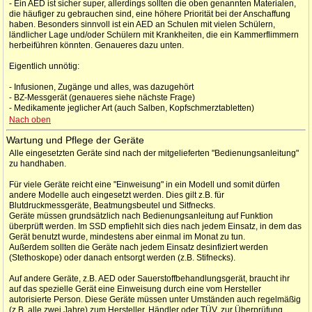
- Ein AED ist sicher super, allerdings sollten die oben genannten Materialen,
die häufiger zu gebrauchen sind, eine höhere Priorität bei der Anschaffung
haben. Besonders sinnvoll ist ein AED an Schulen mit vielen Schülern,
ländlicher Lage und/oder Schülern mit Krankheiten, die ein Kammerflimmern
herbeiführen könnten. Genaueres dazu unten.
Eigentlich unnötig:
- Infusionen, Zugänge und alles, was dazugehört
- BZ-Messgerät (genaueres siehe nächste Frage)
- Medikamente jeglicher Art (auch Salben, Kopfschmerztabletten)
Nach oben
Wartung und Pflege der Geräte
Alle eingesetzten Geräte sind nach der mitgelieferten "Bedienungsanleitung"
zu handhaben.
Für viele Geräte reicht eine "Einweisung" in ein Modell und somit dürfen
andere Modelle auch eingesetzt werden. Dies gilt z.B. für
Blutdruckmessgeräte, Beatmungsbeutel und Sitfnecks.
Geräte müssen grundsätzlich nach Bedienungsanleitung auf Funktion
überprüft werden. Im SSD empfiehlt sich dies nach jedem Einsatz, in dem das
Gerät benutzt wurde, mindestens aber einmal im Monat zu tun.
Außerdem sollten die Geräte nach jedem Einsatz desinfiziert werden
(Stethoskope) oder danach entsorgt werden (z.B. Stifnecks).
Auf andere Geräte, z.B. AED oder Sauerstoffbehandlungsgerät, braucht ihr
auf das spezielle Gerät eine Einweisung durch eine vom Hersteller
autorisierte Person. Diese Geräte müssen unter Umständen auch regelmäßig
(z.B. alle zwei Jahre) zum Hersteller, Händler oder TÜV, zur Überprüfung.