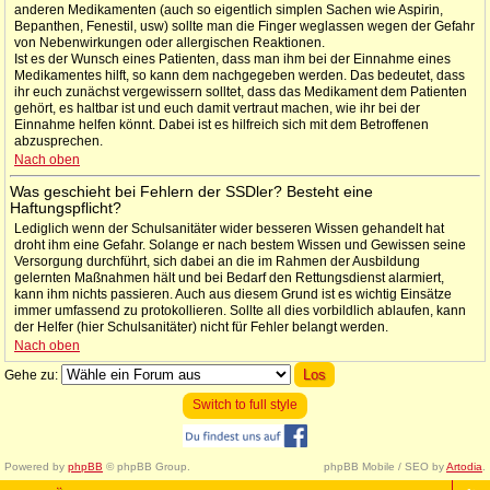
anderen Medikamenten (auch so eigentlich simplen Sachen wie Aspirin,
Bepanthen, Fenestil, usw) sollte man die Finger weglassen wegen der Gefahr
von Nebenwirkungen oder allergischen Reaktionen.
Ist es der Wunsch eines Patienten, dass man ihm bei der Einnahme eines
Medikamentes hilft, so kann dem nachgegeben werden. Das bedeutet, dass
ihr euch zunächst vergewissern solltet, dass das Medikament dem Patienten
gehört, es haltbar ist und euch damit vertraut machen, wie ihr bei der
Einnahme helfen könnt. Dabei ist es hilfreich sich mit dem Betroffenen
abzusprechen.
Nach oben
Was geschieht bei Fehlern der SSDler? Besteht eine
Haftungspflicht?
Lediglich wenn der Schulsanitäter wider besseren Wissen gehandelt hat
droht ihm eine Gefahr. Solange er nach bestem Wissen und Gewissen seine
Versorgung durchführt, sich dabei an die im Rahmen der Ausbildung
gelernten Maßnahmen hält und bei Bedarf den Rettungsdienst alarmiert,
kann ihm nichts passieren. Auch aus diesem Grund ist es wichtig Einsätze
immer umfassend zu protokollieren. Sollte all dies vorbildlich ablaufen, kann
der Helfer (hier Schulsanitäter) nicht für Fehler belangt werden.
Nach oben
Gehe zu:
Switch to full style
Powered by
phpBB
© phpBB Group.
phpBB Mobile / SEO by
Artodia
.