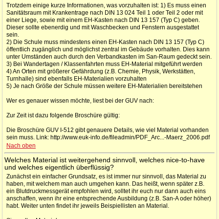
Trotzdem einige kurze Informationen, was vorzuhalten ist: 1) Es muss einen
Sanitätsraum mit Krankentrage nach DIN 13 024 Teil 1 oder Teil 2 oder mit
einer Liege, sowie mit einem EH-Kasten nach DIN 13 157 (Typ C) geben.
Dieser sollte ebenerdig und mit Waschbecken und Fenstern ausgestattet
sein.
2) Die Schule muss mindestens einen EH-Kasten nach DIN 13 157 (Typ C)
öffentlich zugänglich und möglichst zentral im Gebäude vorhalten. Dies kann
unter Umständen auch durch den Verbandkasten im San-Raum gedeckt sein.
3) Bei Wandertagen / Klassenfahrten muss EH-Material mitgeführt werden
4) An Orten mit größerer Gefährdung (z.B. Chemie, Physik, Werkstätten,
Turnhalle) sind ebenfalls EH-Materialien vorzuhalten
5) Je nach Größe der Schule müssen weitere EH-Materialien bereitstehen
Wer es genauer wissen möchte, liest bei der GUV nach:
Zur Zeit ist dazu folgende Broschüre gültig:
Die Broschüre GUV I-512 gibt genauere Details, wie viel Material vorhanden
sein muss. Link: http://www.euk-info.de/fileadmin/PDF_Arc...-Maerz_2006.pdf
Nach oben
Welches Material ist weitergehend sinnvoll, welches nice-to-have
und welches eigentlich überflüssig?
Zunächst ein einfacher Grundsatz, es ist immer nur sinnvoll, das Material zu
haben, mit welchem man auch umgehen kann. Das heißt, wenn später z.B.
ein Blutdruckmessgerät empfohlen wird, solltet ihr euch nur dann auch eins
anschaffen, wenn ihr eine entsprechende Ausbildung (z.B. San-A oder höher)
habt. Weiter unten findet ihr jeweils Beispiellisten an Material.