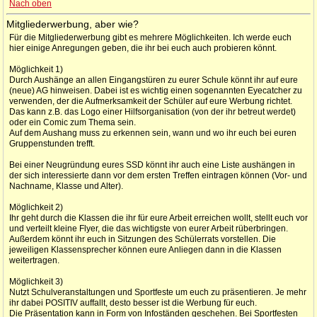
Nach oben
Mitgliederwerbung, aber wie?
Für die Mitgliederwerbung gibt es mehrere Möglichkeiten. Ich werde euch
hier einige Anregungen geben, die ihr bei euch auch probieren könnt.
Möglichkeit 1)
Durch Aushänge an allen Eingangstüren zu eurer Schule könnt ihr auf eure
(neue) AG hinweisen. Dabei ist es wichtig einen sogenannten Eyecatcher zu
verwenden, der die Aufmerksamkeit der Schüler auf eure Werbung richtet.
Das kann z.B. das Logo einer Hilfsorganisation (von der ihr betreut werdet)
oder ein Comic zum Thema sein.
Auf dem Aushang muss zu erkennen sein, wann und wo ihr euch bei euren
Gruppenstunden trefft.
Bei einer Neugründung eures SSD könnt ihr auch eine Liste aushängen in
der sich interessierte dann vor dem ersten Treffen eintragen können (Vor- und
Nachname, Klasse und Alter).
Möglichkeit 2)
Ihr geht durch die Klassen die ihr für eure Arbeit erreichen wollt, stellt euch vor
und verteilt kleine Flyer, die das wichtigste von eurer Arbeit rüberbringen.
Außerdem könnt ihr euch in Sitzungen des Schülerrats vorstellen. Die
jeweiligen Klassensprecher können eure Anliegen dann in die Klassen
weitertragen.
Möglichkeit 3)
Nutzt Schulveranstaltungen und Sportfeste um euch zu präsentieren. Je mehr
ihr dabei POSITIV auffallt, desto besser ist die Werbung für euch.
Die Präsentation kann in Form von Infoständen geschehen. Bei Sportfesten