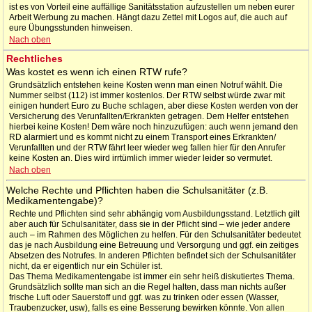
ist es von Vorteil eine auffällige Sanitätsstation aufzustellen um neben eurer
Arbeit Werbung zu machen. Hängt dazu Zettel mit Logos auf, die auch auf
eure Übungsstunden hinweisen.
Nach oben
Rechtliches
Was kostet es wenn ich einen RTW rufe?
Grundsätzlich entstehen keine Kosten wenn man einen Notruf wählt. Die
Nummer selbst (112) ist immer kostenlos. Der RTW selbst würde zwar mit
einigen hundert Euro zu Buche schlagen, aber diese Kosten werden von der
Versicherung des Verunfallten/Erkrankten getragen. Dem Helfer entstehen
hierbei keine Kosten! Dem wäre noch hinzuzufügen: auch wenn jemand den
RD alarmiert und es kommt nicht zu einem Transport eines Erkrankten/
Verunfallten und der RTW fährt leer wieder weg fallen hier für den Anrufer
keine Kosten an. Dies wird irrtümlich immer wieder leider so vermutet.
Nach oben
Welche Rechte und Pflichten haben die Schulsanitäter (z.B.
Medikamentengabe)?
Rechte und Pflichten sind sehr abhängig vom Ausbildungsstand. Letztlich gilt
aber auch für Schulsanitäter, dass sie in der Pflicht sind – wie jeder andere
auch – im Rahmen des Möglichen zu helfen. Für den Schulsanitäter bedeutet
das je nach Ausbildung eine Betreuung und Versorgung und ggf. ein zeitiges
Absetzen des Notrufes. In anderen Pflichten befindet sich der Schulsanitäter
nicht, da er eigentlich nur ein Schüler ist.
Das Thema Medikamentengabe ist immer ein sehr heiß diskutiertes Thema.
Grundsätzlich sollte man sich an die Regel halten, dass man nichts außer
frische Luft oder Sauerstoff und ggf. was zu trinken oder essen (Wasser,
Traubenzucker, usw), falls es eine Besserung bewirken könnte. Von allen