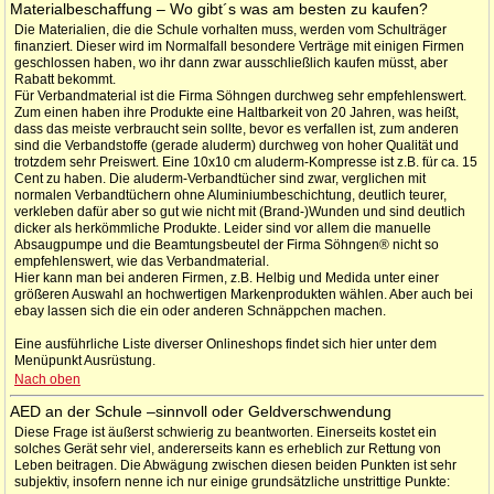
Materialbeschaffung – Wo gibt´s was am besten zu kaufen?
Die Materialien, die die Schule vorhalten muss, werden vom Schulträger
finanziert. Dieser wird im Normalfall besondere Verträge mit einigen Firmen
geschlossen haben, wo ihr dann zwar ausschließlich kaufen müsst, aber
Rabatt bekommt.
Für Verbandmaterial ist die Firma Söhngen durchweg sehr empfehlenswert.
Zum einen haben ihre Produkte eine Haltbarkeit von 20 Jahren, was heißt,
dass das meiste verbraucht sein sollte, bevor es verfallen ist, zum anderen
sind die Verbandstoffe (gerade aluderm) durchweg von hoher Qualität und
trotzdem sehr Preiswert. Eine 10x10 cm aluderm-Kompresse ist z.B. für ca. 15
Cent zu haben. Die aluderm-Verbandtücher sind zwar, verglichen mit
normalen Verbandtüchern ohne Aluminiumbeschichtung, deutlich teurer,
verkleben dafür aber so gut wie nicht mit (Brand-)Wunden und sind deutlich
dicker als herkömmliche Produkte. Leider sind vor allem die manuelle
Absaugpumpe und die Beamtungsbeutel der Firma Söhngen® nicht so
empfehlenswert, wie das Verbandmaterial.
Hier kann man bei anderen Firmen, z.B. Helbig und Medida unter einer
größeren Auswahl an hochwertigen Markenprodukten wählen. Aber auch bei
ebay lassen sich die ein oder anderen Schnäppchen machen.
Eine ausführliche Liste diverser Onlineshops findet sich hier unter dem
Menüpunkt Ausrüstung.
Nach oben
AED an der Schule –sinnvoll oder Geldverschwendung
Diese Frage ist äußerst schwierig zu beantworten. Einerseits kostet ein
solches Gerät sehr viel, andererseits kann es erheblich zur Rettung von
Leben beitragen. Die Abwägung zwischen diesen beiden Punkten ist sehr
subjektiv, insofern nenne ich nur einige grundsätzliche unstrittige Punkte: