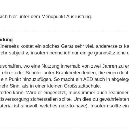
 sich hier unter dem Menüpunkt Ausrüstung.
endung
inerseits kostet ein solches Gerät sehr viel, andererseits k
r subjektiv, insofern nenne ich nur einige grundsätzliche u
chaffen, wo eine Nutzung innerhalb von zwei Jahren zu erwa
 Lehrer oder Schüler unter Krankheiten leiden, die einen def
ch ein Punkt hinzuzufügen. So macht ein AED auch in abge
ehr Sinn, als in einer kleinen Großstadtschule.
n retten kann. Wird er eingesetzt, muss immer auch reanimie
sversorgung sicherstellen sollte. Um dies zu gewährleisten,
aterial ist sinnvoll, welches nice-to-have). Insofern sollte