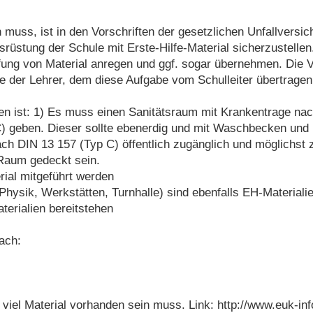
 muss, ist in den Vorschriften der gesetzlichen Unfallversic
rüstung der Schule mit Erste-Hilfe-Material sicherzustellen
ung von Material anregen und ggf. sogar übernehmen. Die V
se der Lehrer, dem diese Aufgabe vom Schulleiter übertrage
n ist: 1) Es muss einen Sanitätsraum mit Krankentrage nach 
 geben. Dieser sollte ebenerdig und mit Waschbecken und F
h DIN 13 157 (Typ C) öffentlich zugänglich und möglichst z
Raum gedeckt sein.
ial mitgeführt werden
hysik, Werkstätten, Turnhalle) sind ebenfalls EH-Materiali
erialien bereitstehen
ach:
 viel Material vorhanden sein muss. Link: http://www.euk-in