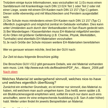
Trotzdem einige kurze Informationen, was vorzuhalten ist: 1) Es muss einen
Sanitätsraum mit Krankentrage nach DIN 13 024 Teil 1 oder Teil 2 oder mit
einer Liege, sowie mit einem EH-Kasten nach DIN 13 157 (Typ C) geben.
Dieser sollte ebenerdig und mit Waschbecken und Fenstern ausgestattet
sein.
2) Die Schule muss mindestens einen EH-Kasten nach DIN 13 157 (Typ C)
öffentlich zugänglich und möglichst zentral im Gebäude vorhalten. Dies kann
unter Umständen auch durch den Verbandkasten im San-Raum gedeckt sein.
3) Bei Wandertagen / Klassenfahrten muss EH-Material mitgeführt werden
4) An Orten mit größerer Gefährdung (z.B. Chemie, Physik, Werkstätten,
Turnhalle) sind ebenfalls EH-Materialien vorzuhalten
5) Je nach Größe der Schule müssen weitere EH-Materialien bereitstehen
Wer es genauer wissen möchte, liest bei der GUV nach:
Zur Zeit ist dazu folgende Broschüre gültig:
Die Broschüre GUV I-512 gibt genauere Details, wie viel Material vorhanden
sein muss. Link: http://www.euk-info.de/fileadmin/PDF_Arc...-Maerz_2006.pdf
Nach oben
Welches Material ist weitergehend sinnvoll, welches nice-to-have
und welches eigentlich überflüssig?
Zunächst ein einfacher Grundsatz, es ist immer nur sinnvoll, das Material zu
haben, mit welchem man auch umgehen kann. Das heißt, wenn später z.B.
ein Blutdruckmessgerät empfohlen wird, solltet ihr euch nur dann auch eins
anschaffen, wenn ihr eine entsprechende Ausbildung (z.B. San-A oder höher)
habt. Weiter unten findet ihr jeweils Beispiellisten an Material.