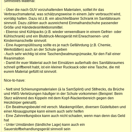
Sinnvolles Material:
- Über die nach GUV vorzuhaltenden Materialen, solltet ihr das
Verbrauchsmaterial, was schätzungsweise in einem Jahr verbraucht wird,
vorrätig halten. Dazu ist z.B. ein abschließbarer Schrank im Sanitätsraum
sinnvoll. Dazu zählen auch ausreichend Einmalhandschuhe passender
Größe und Händedesinfektionsmittel.
- Ebenso sind Kühlpacks (z.B. wieder verwendbare in einem Gefrier- oder
Kühlschrank) und ein Blutdruck-Messgerät mit Erwachsenen- und
Kindermanschette sinnvoll.
- Eine Augenspüllösung sollte es je nach Gefährdung (z.B. Chemie,
Werkstätten) auch an der Schule geben
- Auch sehr wichtig ist eine Taschen(beatmungs)maske, für den Fall einer
Reanimation
- Damit ihr euer Material auch bei Einsätzen außerhalb des Sanitätsraumes
schnell griffbereit habt, ist ein kleiner Rucksack oder eine Tasche, die mit
eurem Material gefüllt ist sinnvoll.
Nice-to-have:
- Nett sind Schienungsmaterialen (à la SamSplint) und Stifnecks, da Brüche
und HWS-Verletzungen häufiger in der Schule vorkommen (Beispiel: Beim
Sturz während des Kippeln mit dem Kopf-/Nackenbereich gegen den
Heizkörper geknallt).
- Ein Beatmungsbeutel mit versch. Maskengrößen, diversen Güdeltuben und
einer Absaugpumpe kann einem auch sehr helfen
- Eine Zahnrettungsbox kann auch nicht schaden, wenn man denn das Geld
hat
- Unter Umständen (ländliche Lage) kann auch ein
Sauerstoffbehandlungsgerät sinnvoll sein