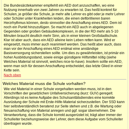
Die Bundesärztekammer empfiehlt ein AED dort anzuschaffen, wo eine
Nutzung innerhalb von zwei Jahren zu erwarten ist. Das heißt konkret für
Schulen, je größer die Schule, je mehr alte Lehrer es gibt oder je mehr Lehrer
oder Schüler unter Krankheiten leiden, die einen defibrillieren baren
Herzrhythmus können, desto sinnvoller die Anschaffung eines AED. Dem ist
noch ein Punkt hinzuzufügen. So macht ein AED auch in abgelegenen
Gegenden oder großen Gebäudekomplexen, in die der RD mehr als 5-10
Minuten braucht deutlich mehr Sinn, als in einer kleinen Großstadtschule.
Klar ist aber auch, dass ein AED alleine kein Leben retten kann. Wird er
eingesetzt, muss immer auch reanimiert werden. Das heißt aber auch, dass
man vor der Anschaffung eines AED erstmal eine anständige
Basisversorgung sicherstellen sollte. Um dies zu gewährleisten, ist primär ein
hoher Ausbildungsstand, sowie einige günstigere Hilfsmittel nötig (siehe
Welches Material ist sinnvoll, welches nice-to-have). Insofern sollte ein AED,
wenn man sich für dessen Anschaffung entscheidet, das letzte Glied in einer
Kette sein.
Nach oben
Welches Material muss die Schule vorhalten?
Wie viel Material in einer Schule vorgehalten werden muss, ist in den
Vorschriften der gesetzlichen Unfallversicherung (kurz: GUV) geregelt.
Allerdings ist es keine Aufgabe des Schulsanitätsdienstes eine korrekte
Ausrüstung der Schule mit Erste-Hilfe-Material sicherzustellen. Der SSD kann
hier selbstverständlich beratend zur Seite stehen und z.B. die Wartung oder
Neuanschaffung von Material anregen und ggf. sogar übernehmen. Die
Verantwortung, dass die Schule korrekt ausgerüstet ist, trägt aber immer der
Schulleiter beziehungsweise der Lehrer, dem diese Aufgabe vom Schulleiter
übertragen wurde.