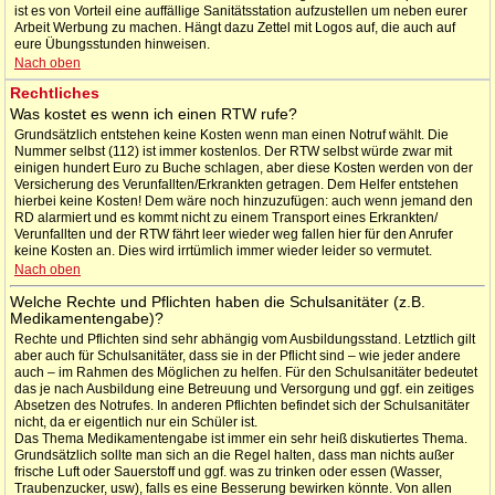
ist es von Vorteil eine auffällige Sanitätsstation aufzustellen um neben eurer
Arbeit Werbung zu machen. Hängt dazu Zettel mit Logos auf, die auch auf
eure Übungsstunden hinweisen.
Nach oben
Rechtliches
Was kostet es wenn ich einen RTW rufe?
Grundsätzlich entstehen keine Kosten wenn man einen Notruf wählt. Die
Nummer selbst (112) ist immer kostenlos. Der RTW selbst würde zwar mit
einigen hundert Euro zu Buche schlagen, aber diese Kosten werden von der
Versicherung des Verunfallten/Erkrankten getragen. Dem Helfer entstehen
hierbei keine Kosten! Dem wäre noch hinzuzufügen: auch wenn jemand den
RD alarmiert und es kommt nicht zu einem Transport eines Erkrankten/
Verunfallten und der RTW fährt leer wieder weg fallen hier für den Anrufer
keine Kosten an. Dies wird irrtümlich immer wieder leider so vermutet.
Nach oben
Welche Rechte und Pflichten haben die Schulsanitäter (z.B.
Medikamentengabe)?
Rechte und Pflichten sind sehr abhängig vom Ausbildungsstand. Letztlich gilt
aber auch für Schulsanitäter, dass sie in der Pflicht sind – wie jeder andere
auch – im Rahmen des Möglichen zu helfen. Für den Schulsanitäter bedeutet
das je nach Ausbildung eine Betreuung und Versorgung und ggf. ein zeitiges
Absetzen des Notrufes. In anderen Pflichten befindet sich der Schulsanitäter
nicht, da er eigentlich nur ein Schüler ist.
Das Thema Medikamentengabe ist immer ein sehr heiß diskutiertes Thema.
Grundsätzlich sollte man sich an die Regel halten, dass man nichts außer
frische Luft oder Sauerstoff und ggf. was zu trinken oder essen (Wasser,
Traubenzucker, usw), falls es eine Besserung bewirken könnte. Von allen