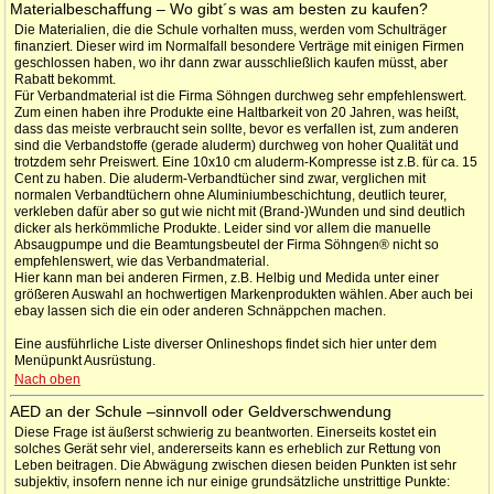
Materialbeschaffung – Wo gibt´s was am besten zu kaufen?
Die Materialien, die die Schule vorhalten muss, werden vom Schulträger
finanziert. Dieser wird im Normalfall besondere Verträge mit einigen Firmen
geschlossen haben, wo ihr dann zwar ausschließlich kaufen müsst, aber
Rabatt bekommt.
Für Verbandmaterial ist die Firma Söhngen durchweg sehr empfehlenswert.
Zum einen haben ihre Produkte eine Haltbarkeit von 20 Jahren, was heißt,
dass das meiste verbraucht sein sollte, bevor es verfallen ist, zum anderen
sind die Verbandstoffe (gerade aluderm) durchweg von hoher Qualität und
trotzdem sehr Preiswert. Eine 10x10 cm aluderm-Kompresse ist z.B. für ca. 15
Cent zu haben. Die aluderm-Verbandtücher sind zwar, verglichen mit
normalen Verbandtüchern ohne Aluminiumbeschichtung, deutlich teurer,
verkleben dafür aber so gut wie nicht mit (Brand-)Wunden und sind deutlich
dicker als herkömmliche Produkte. Leider sind vor allem die manuelle
Absaugpumpe und die Beamtungsbeutel der Firma Söhngen® nicht so
empfehlenswert, wie das Verbandmaterial.
Hier kann man bei anderen Firmen, z.B. Helbig und Medida unter einer
größeren Auswahl an hochwertigen Markenprodukten wählen. Aber auch bei
ebay lassen sich die ein oder anderen Schnäppchen machen.
Eine ausführliche Liste diverser Onlineshops findet sich hier unter dem
Menüpunkt Ausrüstung.
Nach oben
AED an der Schule –sinnvoll oder Geldverschwendung
Diese Frage ist äußerst schwierig zu beantworten. Einerseits kostet ein
solches Gerät sehr viel, andererseits kann es erheblich zur Rettung von
Leben beitragen. Die Abwägung zwischen diesen beiden Punkten ist sehr
subjektiv, insofern nenne ich nur einige grundsätzliche unstrittige Punkte: