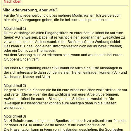
Nach oben
Mitgliederwerbung, aber wie?
Für die Mitgliederwerbung gibt es mehrere Möglichkeiten. Ich werde euch
hier einige Anregungen geben, die ihr bei euch auch probieren könnt.
Möglichkeit 1)
Durch Aushänge an allen Eingangstüren zu eurer Schule könnt ihr auf eure
(neue) AG hinweisen. Dabei ist es wichtig einen sogenannten Eyecatcher zu
verwenden, der die Aufmerksamkeit der Schüler auf eure Werbung richtet.
Das kann z.B. das Logo einer Hilfsorganisation (von der ihr betreut werdet)
oder ein Comic zum Thema sein.
Auf dem Aushang muss zu erkennen sein, wann und wo ihr euch bei euren
Gruppenstunden trefft.
Bei einer Neugründung eures SSD könnt ihr auch eine Liste aushängen in
der sich interessierte dann vor dem ersten Treffen eintragen können (Vor- und
Nachname, Klasse und Alter).
Möglichkeit 2)
Ihr geht durch die Klassen die ihr für eure Arbeit erreichen wollt, stellt euch vor
und verteilt kleine Flyer, die das wichtigste von eurer Arbeit rüberbringen.
Außerdem könnt ihr euch in Sitzungen des Schülerrats vorstellen. Die
jeweiligen Klassensprecher können eure Anliegen dann in die Klassen
weitertragen.
Möglichkeit 3)
Nutzt Schulveranstaltungen und Sportfeste um euch zu präsentieren. Je mehr
ihr dabei POSITIV auffallt, desto besser ist die Werbung für euch.
Die Präsentation kann in Form von Infoständen geschehen. Bei Sportfesten