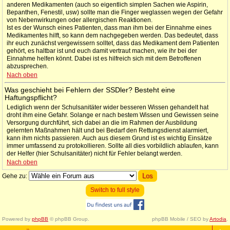
anderen Medikamenten (auch so eigentlich simplen Sachen wie Aspirin,
Bepanthen, Fenestil, usw) sollte man die Finger weglassen wegen der Gefahr
von Nebenwirkungen oder allergischen Reaktionen.
Ist es der Wunsch eines Patienten, dass man ihm bei der Einnahme eines
Medikamentes hilft, so kann dem nachgegeben werden. Das bedeutet, dass
ihr euch zunächst vergewissern solltet, dass das Medikament dem Patienten
gehört, es haltbar ist und euch damit vertraut machen, wie ihr bei der
Einnahme helfen könnt. Dabei ist es hilfreich sich mit dem Betroffenen
abzusprechen.
Nach oben
Was geschieht bei Fehlern der SSDler? Besteht eine
Haftungspflicht?
Lediglich wenn der Schulsanitäter wider besseren Wissen gehandelt hat
droht ihm eine Gefahr. Solange er nach bestem Wissen und Gewissen seine
Versorgung durchführt, sich dabei an die im Rahmen der Ausbildung
gelernten Maßnahmen hält und bei Bedarf den Rettungsdienst alarmiert,
kann ihm nichts passieren. Auch aus diesem Grund ist es wichtig Einsätze
immer umfassend zu protokollieren. Sollte all dies vorbildlich ablaufen, kann
der Helfer (hier Schulsanitäter) nicht für Fehler belangt werden.
Nach oben
Gehe zu:
Switch to full style
Powered by
phpBB
© phpBB Group.
phpBB Mobile / SEO by
Artodia
.