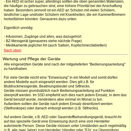
- Ein AED ist sicher super, allerdings sollten die oben genannten Materialen,
die häufiger zu gebrauchen sind, eine höhere Priorität bei der Anschaffung
haben. Besonders sinnvoll ist ein AED an Schulen mit vielen Schülern,
ländlicher Lage und/oder Schülern mit Krankheiten, die ein Kammerflimmern
herbeiführen könnten. Genaueres dazu unten.
Eigentlich unnötig:
- Infusionen, Zugänge und alles, was dazugehört
- BZ-Messgerät (genaueres siehe nächste Frage)
- Medikamente jeglicher Art (auch Salben, Kopfschmerztabletten)
Nach oben
Wartung und Pflege der Geräte
Alle eingesetzten Geräte sind nach der mitgelieferten "Bedienungsanleitung"
zu handhaben.
Für viele Geräte reicht eine "Einweisung" in ein Modell und somit dürfen
andere Modelle auch eingesetzt werden. Dies gilt z.B. für
Blutdruckmessgeräte, Beatmungsbeutel und Sitfnecks.
Geräte müssen grundsätzlich nach Bedienungsanleitung auf Funktion
überprüft werden. Im SSD empfiehlt sich dies nach jedem Einsatz, in dem das
Gerät benutzt wurde, mindestens aber einmal im Monat zu tun.
Außerdem sollten die Geräte nach jedem Einsatz desinfiziert werden
(Stethoskope) oder danach entsorgt werden (z.B. Stifnecks).
Auf andere Geräte, z.B. AED oder Sauerstoffbehandlungsgerät, braucht ihr
auf das spezielle Gerät eine Einweisung durch eine vom Hersteller
autorisierte Person. Diese Geräte müssen unter Umständen auch regelmäßig
(z.B. alle zwei Jahre) zum Hersteller, Händler oder TÜV, zur Überprüfung.