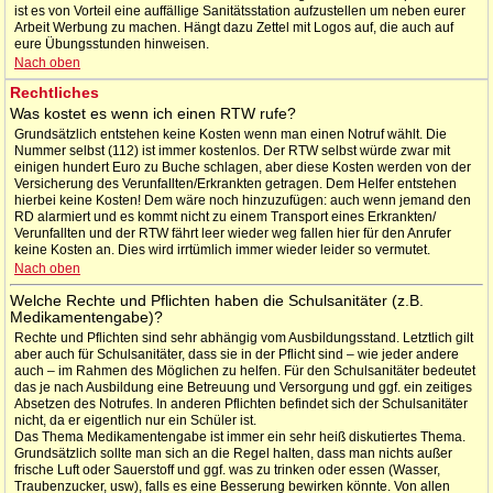
ist es von Vorteil eine auffällige Sanitätsstation aufzustellen um neben eurer
Arbeit Werbung zu machen. Hängt dazu Zettel mit Logos auf, die auch auf
eure Übungsstunden hinweisen.
Nach oben
Rechtliches
Was kostet es wenn ich einen RTW rufe?
Grundsätzlich entstehen keine Kosten wenn man einen Notruf wählt. Die
Nummer selbst (112) ist immer kostenlos. Der RTW selbst würde zwar mit
einigen hundert Euro zu Buche schlagen, aber diese Kosten werden von der
Versicherung des Verunfallten/Erkrankten getragen. Dem Helfer entstehen
hierbei keine Kosten! Dem wäre noch hinzuzufügen: auch wenn jemand den
RD alarmiert und es kommt nicht zu einem Transport eines Erkrankten/
Verunfallten und der RTW fährt leer wieder weg fallen hier für den Anrufer
keine Kosten an. Dies wird irrtümlich immer wieder leider so vermutet.
Nach oben
Welche Rechte und Pflichten haben die Schulsanitäter (z.B.
Medikamentengabe)?
Rechte und Pflichten sind sehr abhängig vom Ausbildungsstand. Letztlich gilt
aber auch für Schulsanitäter, dass sie in der Pflicht sind – wie jeder andere
auch – im Rahmen des Möglichen zu helfen. Für den Schulsanitäter bedeutet
das je nach Ausbildung eine Betreuung und Versorgung und ggf. ein zeitiges
Absetzen des Notrufes. In anderen Pflichten befindet sich der Schulsanitäter
nicht, da er eigentlich nur ein Schüler ist.
Das Thema Medikamentengabe ist immer ein sehr heiß diskutiertes Thema.
Grundsätzlich sollte man sich an die Regel halten, dass man nichts außer
frische Luft oder Sauerstoff und ggf. was zu trinken oder essen (Wasser,
Traubenzucker, usw), falls es eine Besserung bewirken könnte. Von allen