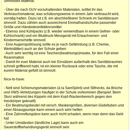
Sinnvolles Material:
- Über die nach GUV vorzuhaltenden Materialen, solltet ihr das
Verbrauchsmaterial, was schätzungsweise in einem Jahr verbraucht wird,
vorrätig halten. Dazu ist z.B. ein abschließbarer Schrank im Sanitätsraum
sinnvoll. Dazu zählen auch ausreichend Einmalhandschuhe passender
Größe und Händedesinfektionsmittel.
- Ebenso sind Kühlpacks (z.B. wieder verwendbare in einem Gefrier- oder
Kühlschrank) und ein Blutdruck-Messgerät mit Erwachsenen- und
Kindermanschette sinnvoll.
- Eine Augenspüllösung sollte es je nach Gefährdung (z.B. Chemie,
Werkstätten) auch an der Schule geben
- Auch sehr wichtig ist eine Taschen(beatmungs)maske, für den Fall einer
Reanimation
- Damit ihr euer Material auch bei Einsätzen außerhalb des Sanitätsraumes
schnell griffbereit habt, ist ein kleiner Rucksack oder eine Tasche, die mit
eurem Material gefüllt ist sinnvoll.
Nice-to-have:
- Nett sind Schienungsmaterialen (à la SamSplint) und Stifnecks, da Brüche
und HWS-Verletzungen häufiger in der Schule vorkommen (Beispiel: Beim
Sturz während des Kippeln mit dem Kopf-/Nackenbereich gegen den
Heizkörper geknallt).
- Ein Beatmungsbeutel mit versch. Maskengrößen, diversen Güdeltuben und
einer Absaugpumpe kann einem auch sehr helfen
- Eine Zahnrettungsbox kann auch nicht schaden, wenn man denn das Geld
hat
- Unter Umständen (ländliche Lage) kann auch ein
Sauerstoffbehandlungsgerät sinnvoll sein