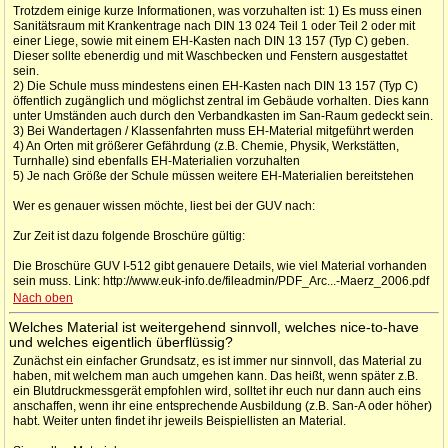
Trotzdem einige kurze Informationen, was vorzuhalten ist: 1) Es muss einen
Sanitätsraum mit Krankentrage nach DIN 13 024 Teil 1 oder Teil 2 oder mit
einer Liege, sowie mit einem EH-Kasten nach DIN 13 157 (Typ C) geben.
Dieser sollte ebenerdig und mit Waschbecken und Fenstern ausgestattet
sein.
2) Die Schule muss mindestens einen EH-Kasten nach DIN 13 157 (Typ C)
öffentlich zugänglich und möglichst zentral im Gebäude vorhalten. Dies kann
unter Umständen auch durch den Verbandkasten im San-Raum gedeckt sein.
3) Bei Wandertagen / Klassenfahrten muss EH-Material mitgeführt werden
4) An Orten mit größerer Gefährdung (z.B. Chemie, Physik, Werkstätten,
Turnhalle) sind ebenfalls EH-Materialien vorzuhalten
5) Je nach Größe der Schule müssen weitere EH-Materialien bereitstehen
Wer es genauer wissen möchte, liest bei der GUV nach:
Zur Zeit ist dazu folgende Broschüre gültig:
Die Broschüre GUV I-512 gibt genauere Details, wie viel Material vorhanden
sein muss. Link: http://www.euk-info.de/fileadmin/PDF_Arc...-Maerz_2006.pdf
Nach oben
Welches Material ist weitergehend sinnvoll, welches nice-to-have
und welches eigentlich überflüssig?
Zunächst ein einfacher Grundsatz, es ist immer nur sinnvoll, das Material zu
haben, mit welchem man auch umgehen kann. Das heißt, wenn später z.B.
ein Blutdruckmessgerät empfohlen wird, solltet ihr euch nur dann auch eins
anschaffen, wenn ihr eine entsprechende Ausbildung (z.B. San-A oder höher)
habt. Weiter unten findet ihr jeweils Beispiellisten an Material.