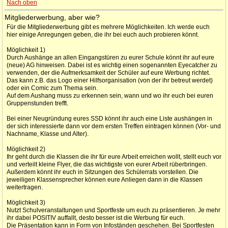
Nach oben
Mitgliederwerbung, aber wie?
Für die Mitgliederwerbung gibt es mehrere Möglichkeiten. Ich werde euch
hier einige Anregungen geben, die ihr bei euch auch probieren könnt.
Möglichkeit 1)
Durch Aushänge an allen Eingangstüren zu eurer Schule könnt ihr auf eure
(neue) AG hinweisen. Dabei ist es wichtig einen sogenannten Eyecatcher zu
verwenden, der die Aufmerksamkeit der Schüler auf eure Werbung richtet.
Das kann z.B. das Logo einer Hilfsorganisation (von der ihr betreut werdet)
oder ein Comic zum Thema sein.
Auf dem Aushang muss zu erkennen sein, wann und wo ihr euch bei euren
Gruppenstunden trefft.
Bei einer Neugründung eures SSD könnt ihr auch eine Liste aushängen in
der sich interessierte dann vor dem ersten Treffen eintragen können (Vor- und
Nachname, Klasse und Alter).
Möglichkeit 2)
Ihr geht durch die Klassen die ihr für eure Arbeit erreichen wollt, stellt euch vor
und verteilt kleine Flyer, die das wichtigste von eurer Arbeit rüberbringen.
Außerdem könnt ihr euch in Sitzungen des Schülerrats vorstellen. Die
jeweiligen Klassensprecher können eure Anliegen dann in die Klassen
weitertragen.
Möglichkeit 3)
Nutzt Schulveranstaltungen und Sportfeste um euch zu präsentieren. Je mehr
ihr dabei POSITIV auffallt, desto besser ist die Werbung für euch.
Die Präsentation kann in Form von Infoständen geschehen. Bei Sportfesten