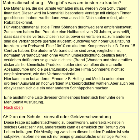
Materialbeschaffung – Wo gibt´s was am besten zu kaufen?
Die Materialien, die die Schule vorhalten muss, werden vom Schulträger
finanziert. Dieser wird im Normalfall besondere Verträge mit einigen Firmen
geschlossen haben, wo ihr dann zwar ausschließlich kaufen müsst, aber
Rabatt bekommt.
Für Verbandmaterial ist die Firma Söhngen durchweg sehr empfehlenswert.
Zum einen haben ihre Produkte eine Haltbarkeit von 20 Jahren, was heißt,
dass das meiste verbraucht sein sollte, bevor es verfallen ist, zum anderen
sind die Verbandstoffe (gerade aluderm) durchweg von hoher Qualität und
trotzdem sehr Preiswert. Eine 10x10 cm aluderm-Kompresse ist z.B. für ca. 15
Cent zu haben. Die aluderm-Verbandtücher sind zwar, verglichen mit
normalen Verbandtüchern ohne Aluminiumbeschichtung, deutlich teurer,
verkleben dafür aber so gut wie nicht mit (Brand-)Wunden und sind deutlich
dicker als herkömmliche Produkte. Leider sind vor allem die manuelle
Absaugpumpe und die Beamtungsbeutel der Firma Söhngen® nicht so
empfehlenswert, wie das Verbandmaterial.
Hier kann man bei anderen Firmen, z.B. Helbig und Medida unter einer
größeren Auswahl an hochwertigen Markenprodukten wählen. Aber auch bei
ebay lassen sich die ein oder anderen Schnäppchen machen.
Eine ausführliche Liste diverser Onlineshops findet sich hier unter dem
Menüpunkt Ausrüstung.
Nach oben
AED an der Schule –sinnvoll oder Geldverschwendung
Diese Frage ist äußerst schwierig zu beantworten. Einerseits kostet ein
solches Gerät sehr viel, andererseits kann es erheblich zur Rettung von
Leben beitragen. Die Abwägung zwischen diesen beiden Punkten ist sehr
subjektiv, insofern nenne ich nur einige grundsätzliche unstrittige Punkte: