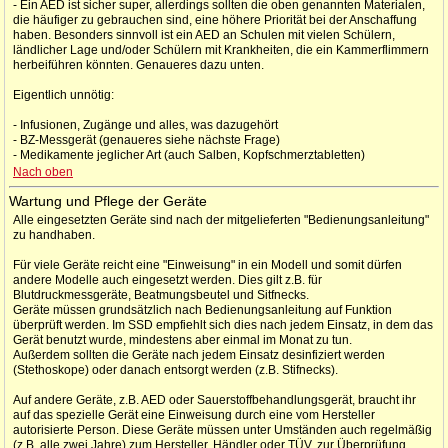
- Ein AED ist sicher super, allerdings sollten die oben genannten Materialen,
die häufiger zu gebrauchen sind, eine höhere Priorität bei der Anschaffung
haben. Besonders sinnvoll ist ein AED an Schulen mit vielen Schülern,
ländlicher Lage und/oder Schülern mit Krankheiten, die ein Kammerflimmern
herbeiführen könnten. Genaueres dazu unten.
Eigentlich unnötig:
- Infusionen, Zugänge und alles, was dazugehört
- BZ-Messgerät (genaueres siehe nächste Frage)
- Medikamente jeglicher Art (auch Salben, Kopfschmerztabletten)
Nach oben
Wartung und Pflege der Geräte
Alle eingesetzten Geräte sind nach der mitgelieferten "Bedienungsanleitung"
zu handhaben.
Für viele Geräte reicht eine "Einweisung" in ein Modell und somit dürfen
andere Modelle auch eingesetzt werden. Dies gilt z.B. für
Blutdruckmessgeräte, Beatmungsbeutel und Sitfnecks.
Geräte müssen grundsätzlich nach Bedienungsanleitung auf Funktion
überprüft werden. Im SSD empfiehlt sich dies nach jedem Einsatz, in dem das
Gerät benutzt wurde, mindestens aber einmal im Monat zu tun.
Außerdem sollten die Geräte nach jedem Einsatz desinfiziert werden
(Stethoskope) oder danach entsorgt werden (z.B. Stifnecks).
Auf andere Geräte, z.B. AED oder Sauerstoffbehandlungsgerät, braucht ihr
auf das spezielle Gerät eine Einweisung durch eine vom Hersteller
autorisierte Person. Diese Geräte müssen unter Umständen auch regelmäßig
(z.B. alle zwei Jahre) zum Hersteller, Händler oder TÜV, zur Überprüfung.