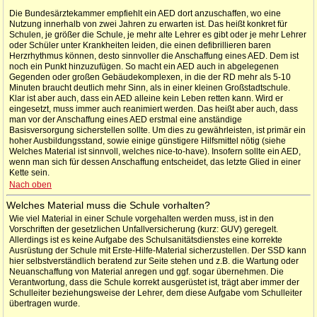
Die Bundesärztekammer empfiehlt ein AED dort anzuschaffen, wo eine
Nutzung innerhalb von zwei Jahren zu erwarten ist. Das heißt konkret für
Schulen, je größer die Schule, je mehr alte Lehrer es gibt oder je mehr Lehrer
oder Schüler unter Krankheiten leiden, die einen defibrillieren baren
Herzrhythmus können, desto sinnvoller die Anschaffung eines AED. Dem ist
noch ein Punkt hinzuzufügen. So macht ein AED auch in abgelegenen
Gegenden oder großen Gebäudekomplexen, in die der RD mehr als 5-10
Minuten braucht deutlich mehr Sinn, als in einer kleinen Großstadtschule.
Klar ist aber auch, dass ein AED alleine kein Leben retten kann. Wird er
eingesetzt, muss immer auch reanimiert werden. Das heißt aber auch, dass
man vor der Anschaffung eines AED erstmal eine anständige
Basisversorgung sicherstellen sollte. Um dies zu gewährleisten, ist primär ein
hoher Ausbildungsstand, sowie einige günstigere Hilfsmittel nötig (siehe
Welches Material ist sinnvoll, welches nice-to-have). Insofern sollte ein AED,
wenn man sich für dessen Anschaffung entscheidet, das letzte Glied in einer
Kette sein.
Nach oben
Welches Material muss die Schule vorhalten?
Wie viel Material in einer Schule vorgehalten werden muss, ist in den
Vorschriften der gesetzlichen Unfallversicherung (kurz: GUV) geregelt.
Allerdings ist es keine Aufgabe des Schulsanitätsdienstes eine korrekte
Ausrüstung der Schule mit Erste-Hilfe-Material sicherzustellen. Der SSD kann
hier selbstverständlich beratend zur Seite stehen und z.B. die Wartung oder
Neuanschaffung von Material anregen und ggf. sogar übernehmen. Die
Verantwortung, dass die Schule korrekt ausgerüstet ist, trägt aber immer der
Schulleiter beziehungsweise der Lehrer, dem diese Aufgabe vom Schulleiter
übertragen wurde.