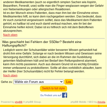
anderen Medikamenten (auch so eigentlich simplen Sachen wie Aspirin,
Bepanthen, Fenestil, usw) sollte man die Finger weglassen wegen der Gefahr
von Nebenwirkungen oder allergischen Reaktionen.
Ist es der Wunsch eines Patienten, dass man ihm bei der Einnahme eines
Medikamentes hilft, so kann dem nachgegeben werden. Das bedeutet, dass
ihr euch zunächst vergewissern solltet, dass das Medikament dem Patienten
gehört, es haltbar ist und euch damit vertraut machen, wie ihr bei der
Einnahme helfen könnt. Dabei ist es hilfreich sich mit dem Betroffenen
abzusprechen.
Nach oben
Was geschieht bei Fehlern der SSDler? Besteht eine
Haftungspflicht?
Lediglich wenn der Schulsanitäter wider besseren Wissen gehandelt hat
droht ihm eine Gefahr. Solange er nach bestem Wissen und Gewissen seine
Versorgung durchführt, sich dabei an die im Rahmen der Ausbildung
gelernten Maßnahmen hält und bei Bedarf den Rettungsdienst alarmiert,
kann ihm nichts passieren. Auch aus diesem Grund ist es wichtig Einsätze
immer umfassend zu protokollieren. Sollte all dies vorbildlich ablaufen, kann
der Helfer (hier Schulsanitäter) nicht für Fehler belangt werden.
Nach oben
Gehe zu:
Switch to full style
Powered by
phpBB
© phpBB Group.
phpBB Mobile / SEO by
Artodia
.