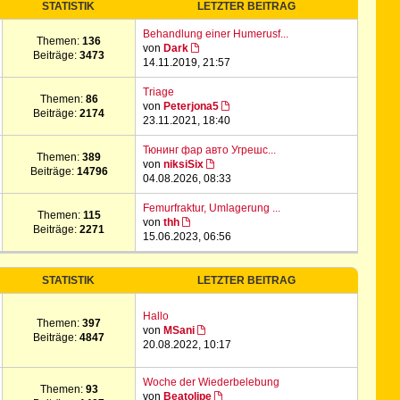
STATISTIK
LETZTER BEITRAG
Behandlung einer Humerusf...
Themen:
136
von
Dark
Beiträge:
3473
14.11.2019, 21:57
Triage
Themen:
86
von
Peterjona5
Beiträge:
2174
23.11.2021, 18:40
Тюнинг фар авто Угрешс...
Themen:
389
von
niksiSix
Beiträge:
14796
04.08.2026, 08:33
Femurfraktur, Umlagerung ...
Themen:
115
von
thh
Beiträge:
2271
15.06.2023, 06:56
STATISTIK
LETZTER BEITRAG
Hallo
Themen:
397
von
MSani
Beiträge:
4847
20.08.2022, 10:17
Woche der Wiederbelebung
Themen:
93
von
Beatolipe