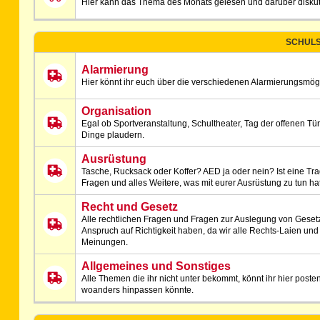
Hier kann das Thema des Monats gelesen und darüber diskut
SCHULS
Alarmierung
Hier könnt ihr euch über die verschiedenen Alarmierungsmög
Organisation
Egal ob Sportveranstaltung, Schultheater, Tag der offenen Tür
Dinge plaudern.
Ausrüstung
Tasche, Rucksack oder Koffer? AED ja oder nein? Ist eine T
Fragen und alles Weitere, was mit eurer Ausrüstung zu tun hat, 
Recht und Gesetz
Alle rechtlichen Fragen und Fragen zur Auslegung von Gesetzes
Anspruch auf Richtigkeit haben, da wir alle Rechts-Laien und
Meinungen.
Allgemeines und Sonstiges
Alle Themen die ihr nicht unter bekommt, könnt ihr hier poste
woanders hinpassen könnte.