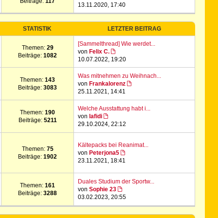
Beiträge:
117
13.11.2020, 17:40
STATISTIK
LETZTER BEITRAG
[Sammelthread] Wie werdet...
Themen:
29
von
Felix C.
Beiträge:
1082
10.07.2022, 19:20
Was mitnehmen zu Weihnach...
Themen:
143
von
Frankalorenz
Beiträge:
3083
25.11.2021, 14:41
Welche Ausstattung habt i...
Themen:
190
von
lafidi
Beiträge:
5211
29.10.2024, 22:12
Kältepacks bei Reanimat...
Themen:
75
von
Peterjona5
Beiträge:
1902
23.11.2021, 18:41
Duales Studium der Sportw...
Themen:
161
von
Sophie 23
Beiträge:
3288
03.02.2023, 20:55